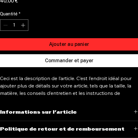
Prix
40,00 €
Quantité
*
Ajouter au panier
Commander et payer
Ceci est la description de l’article. C’est l’endroit idéal pour 
ajouter plus de détails sur votre article, tels que la taille, la 
matière, les conseils d’entretien et les instructions de 
nettoyage.
Informations sur l'article
C’est l’endroit idéal pour ajouter plus de détails sur votre article, tels 
Politique de retour et de remboursement
que 
la
taille
, 
la
matière
, 
les
conseils d’entretien
 et 
les
instructions de 