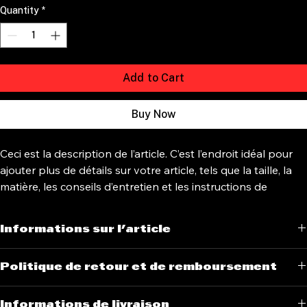
Quantity
*
Add to Cart
Buy Now
Ceci est la description de l’article. C’est l’endroit idéal pour 
ajouter plus de détails sur votre article, tels que la taille, la 
matière, les conseils d’entretien et les instructions de 
nettoyage.
Informations sur l'article
C’est l’endroit idéal pour ajouter plus de détails sur votre article, tels 
Politique de retour et de remboursement
que 
la
taille
, 
la
matière
, 
les
conseils d’entretien
 et 
les
instructions de 
nettoyage
. 
Vous pouvez également utiliser cet espace pour 
C’est l’endroit idéal pour informer vos clients de la marche à suivre 